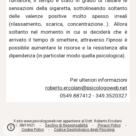
fumatore, il tempo è stato in grado di falsare le
sensazioni della sigaretta, sottolineando soltanto
delle valenze positive molto spesso irreali
(rilassamento, scarica, concentrazione...). Allora
soltanto nel momento in cui si deciderà che è
arrivato il tempo di smettere, attraverso l'ipnosi è
possibile aumentare le risorse e la resistenza alla
dipendenza (in particolar modo quella psicologica).
Per ulteriori informazioni
roberto.ercolani@psicologoweb.net
0549.887412 - 
349
.
3520327
Il sito www.psicologoweb.net appartiene al Dott. Roberto Ercolani 
C.O.E. SM19921     -     
Declino di Responsabilità
     -    
 Privacy Policy
     -     
Cookie Policy
     -     
Codice Deontologico degli Psicologi