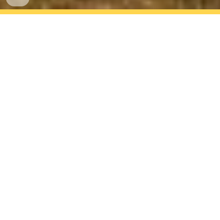
In un mondo fatto di social, le persone hanno
sempre meno occasioni per incontrarsi. Per questo
motivo nasce il
progetto No.P.So. ("Non Più Soli")
.
Una porta on-line su occasioni ed esperienze da
fare assieme.
ATTENZIONE
-->
non si tratta di un sito di
appuntamenti, ma un progetto di occasioni
protette di reale conoscenza ed esperienza.
Se sei interessato a partecipare ti chiedo, come
primo passo, di compilare la griglia che troverai qui
di seguito. Ti serviranno solo pochi minuti. Sarai in
questo modo inserito in un indirizzario (che non
sarà condiviso con altri) che servirà a tenerti
informato sulle occasioni in programma. La tua